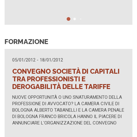
FORMAZIONE
16/04/2012 - 16/04/2012
ITALI
TUTELA DEGLI INTERESSI
COLLETTIVI
FFE
AZIONE DI CLASSE TIPICA E "ATIPICA"; MEDIAZ
NELLE CONTROVERSIE FRA CONSUMATORI E IMP
TO DELLA
CONVENTO DI S. DOMENICO – SALA DELLA
VILE DI
TRASLAZIONE, BOLOGNA - P.ZZA S. DOMENICO, 
RA PENALE
LUNEDÌ 16 APRILE 2012, ORE 15:00-17:00.
ACERE DI
NVEGNO