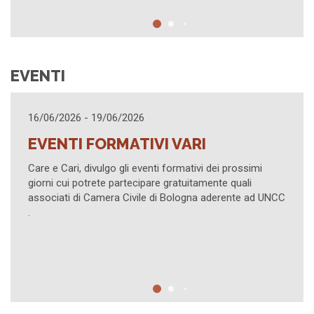
EVENTI
21/04/2026 - 21/04/2026
RI
I PROVVEDIMENTI INDIFFE
ART. 473 BIS.15 C.P.C.
ivi dei prossimi
tamente quali
Evento su piattaforma Zoom organizza
na aderente ad UNCC
Civile di Lucca in collaborazione con AI