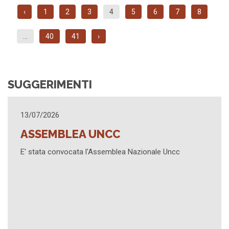
‹
1
2
3
4
5
6
7
8
...
40
41
›
SUGGERIMENTI
25/03/2026
AGGIORNAMENTO
ncc
Sintesi contenuti Assemblea 3 marzo 2026 - Eve
Formativo "Successioni 2026. Riforma e Giurispr
Civile e Penale" - Promemoria prossime attività