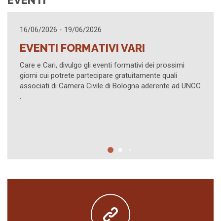
26
21/04/2026 - 21/04/2026
TIVI VARI
I PROVVEDIMENTI 
ART. 473 BIS.15 C.
eventi formativi dei prossimi
cipare gratuitamente quali
Evento su piattaforma Zoo
vile di Bologna aderente ad UNCC
Civile di Lucca in collabor