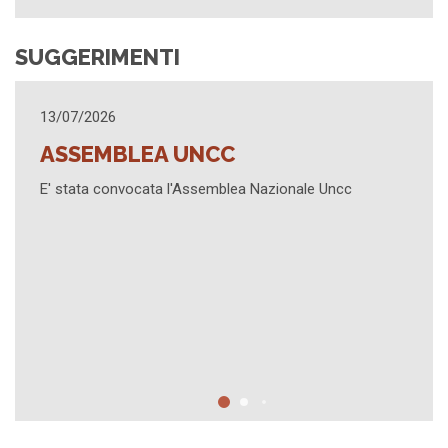
SUGGERIMENTI
25/03/2026
AGGIORNAMENTO
ionale Uncc
Sintesi contenuti Assemblea 3 marzo 20
Formativo "Successioni 2026. Riforma e
Civile e Penale" - Promemoria prossime a