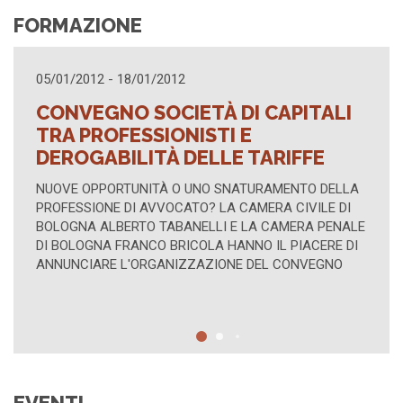
FORMAZIONE
12
16/04/2012 - 16/04/2012
IETÀ DI CAPITALI
TUTELA DEGLI IN
ONISTI E
COLLETTIVI
 DELLE TARIFFE
AZIONE DI CLASSE TIPICA E
NELLE CONTROVERSIE FRA
O UNO SNATURAMENTO DELLA
CONVENTO DI S. DOMENICO
CATO? LA CAMERA CIVILE DI
TRASLAZIONE, BOLOGNA - P
BANELLI E LA CAMERA PENALE
LUNEDÌ 16 APRILE 2012, ORE
RICOLA HANNO IL PIACERE DI
IZZAZIONE DEL CONVEGNO
EVENTI