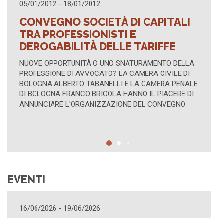
8/01/2012
16/04/2012 - 16/04
 SOCIETÀ DI CAPITALI
TUTELA DEGL
ESSIONISTI E
COLLETTIVI
LITÀ DELLE TARIFFE
AZIONE DI CLASSE T
NELLE CONTROVERS
UNITÀ O UNO SNATURAMENTO DELLA
CONVENTO DI S. D
I AVVOCATO? LA CAMERA CIVILE DI
TRASLAZIONE, BOLO
RTO TABANELLI E LA CAMERA PENALE
LUNEDÌ 16 APRILE 20
ANCO BRICOLA HANNO IL PIACERE DI
'ORGANIZZAZIONE DEL CONVEGNO
EVENTI
16/06/2026 - 19/06/2026
21/04