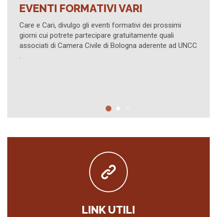
EVENTI FORMATIVI VARI
I P
ART
are e Cari, divulgo gli eventi formativi dei prossimi
iorni cui potrete partecipare gratuitamente quali
Event
ssociati di Camera Civile di Bologna aderente ad UNCC
Civil
LINK UTILI