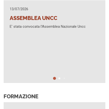
25/03/2026
EA UNCC
AGGIORNA
ata l'Assemblea Nazionale Uncc
Sintesi contenuti A
Formativo "Successi
Civile e Penale" - P
FORMAZIONE