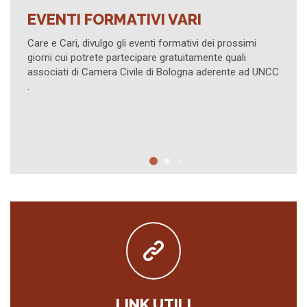
 VARI
I PROVVEDIMENTI INDI
ART. 473 BIS.15 C.P.C.
formativi dei prossimi
gratuitamente quali
Evento su piattaforma Zoom orga
 Bologna aderente ad UNCC
Civile di Lucca in collaborazione 
LINK UTILI