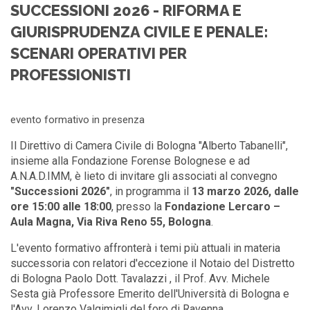
SUCCESSIONI 2026 - RIFORMA E
GIURISPRUDENZA CIVILE E PENALE:
SCENARI OPERATIVI PER
PROFESSIONISTI
evento formativo in presenza
Il Direttivo di Camera Civile di Bologna "Alberto Tabanelli",
insieme alla Fondazione Forense Bolognese e ad
A.N.A.D.IMM, è lieto di invitare gli associati al convegno
"Successioni 2026"
, in programma il
13 marzo 2026, dalle
ore 15:00 alle 18:00
, presso la
Fondazione Lercaro –
Aula Magna, Via Riva Reno 55, Bologna
.
L'evento formativo affronterà i temi più attuali in materia
successoria con relatori d'eccezione il Notaio del Distretto
di Bologna Paolo Dott. Tavalazzi , il Prof. Avv. Michele
Sesta già Professore Emerito dell'Università di Bologna e
l'Avv. Lorenzo Valgimigli del foro di Ravenna.