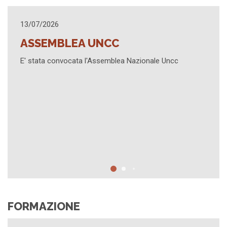
25/03/2026
AGGIORNAMENTO
ea Nazionale Uncc
Sintesi contenuti Assemblea 3 mar
Formativo "Successioni 2026. Rifo
Civile e Penale" - Promemoria pross
FORMAZIONE