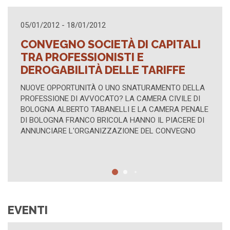
16/04/2012 - 16/04/2012
APITALI
TUTELA DEGLI INTERESSI
COLLETTIVI
RIFFE
AZIONE DI CLASSE TIPICA E "ATIPICA"; MED
NELLE CONTROVERSIE FRA CONSUMATORI E
MENTO DELLA
CONVENTO DI S. DOMENICO – SALA DELLA
A CIVILE DI
TRASLAZIONE, BOLOGNA - P.ZZA S. DOMENI
AMERA PENALE
LUNEDÌ 16 APRILE 2012, ORE 15:00-17:00.
L PIACERE DI
 CONVEGNO
EVENTI