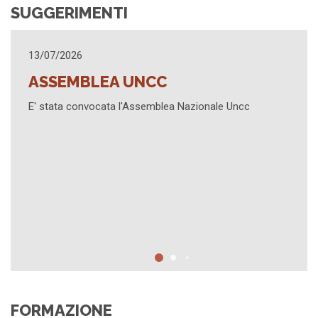
SUGGERIMENTI
25/03/2026
AGGIORNAMENTO
le Uncc
Sintesi contenuti Assemblea 3 marzo 2026 -
Formativo "Successioni 2026. Riforma e Giur
Civile e Penale" - Promemoria prossime attivi
FORMAZIONE